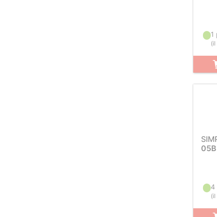
1
(
i
SIM
05B
4
(
i