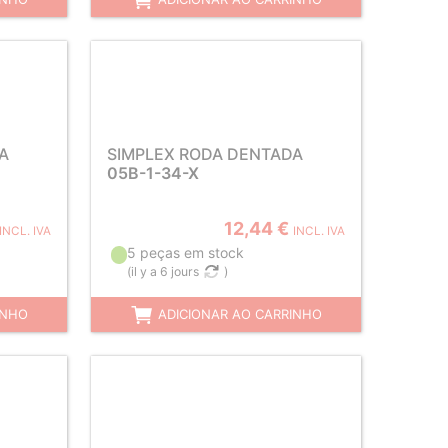
A
SIMPLEX RODA DENTADA
05B-1-34-X
12,44 €
INCL. IVA
INCL. IVA
5 peças em stock
(
il y a 6 jours
)
INHO
ADICIONAR AO CARRINHO