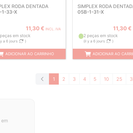
PLEX RODA DENTADA
SIMPLEX RODA DENTAD
-1-33-X
05B-1-31-X
11,30 €
11,30 €
INCL. IVA
 peças em stock
2 peças em stock
l y a 6 jours
)
(
il y a 6 jours
)
ADICIONAR AO CARRINHO
ADICIONAR AO CARR
1
2
3
4
5
10
25
3
o em