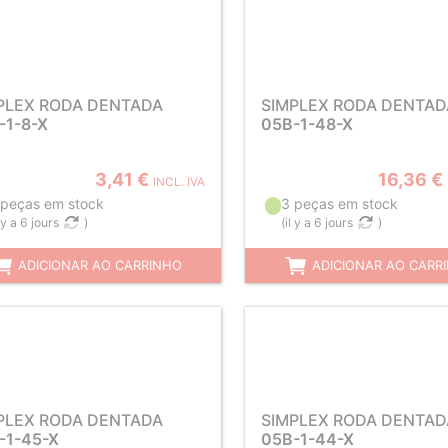
PLEX RODA DENTADA
SIMPLEX RODA DENTAD
-1-8-X
05B-1-48-X
3,41 €
16,36 €
INCL. IVA
 peças em stock
3 peças em stock
l y a 6 jours
)
(
il y a 6 jours
)
ADICIONAR AO CARRINHO
ADICIONAR AO CARR
PLEX RODA DENTADA
SIMPLEX RODA DENTAD
-1-45-X
05B-1-44-X