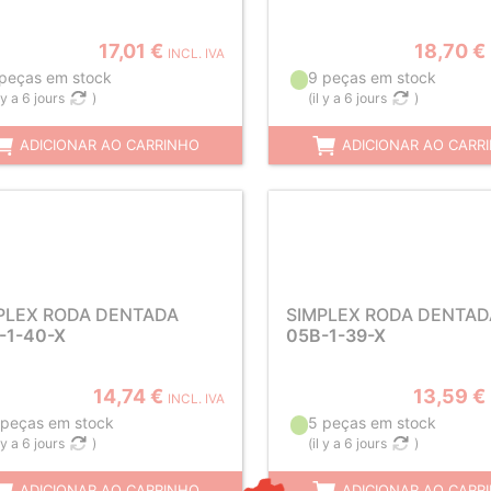
17,01 €
18,70 €
INCL. IVA
 peças em stock
9 peças em stock
l y a 6 jours
)
(
il y a 6 jours
)
ADICIONAR AO CARRINHO
ADICIONAR AO CARR
PLEX RODA DENTADA
SIMPLEX RODA DENTAD
-1-40-X
05B-1-39-X
14,74 €
13,59 €
INCL. IVA
 peças em stock
5 peças em stock
l y a 6 jours
)
(
il y a 6 jours
)
ADICIONAR AO CARRINHO
ADICIONAR AO CARR