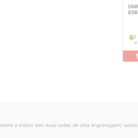
SIM
05B
2
(
i
lmente a menor das duas rodas de uma engrenagem) usad