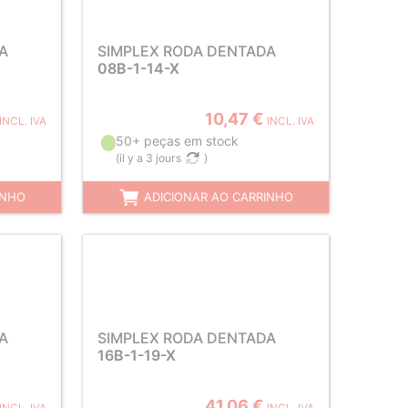
A
SIMPLEX RODA DENTADA
08B-1-14-X
10,47 €
INCL. IVA
INCL. IVA
50+ peças em stock
(
il y a 3 jours
)
INHO
ADICIONAR AO CARRINHO
A
SIMPLEX RODA DENTADA
16B-1-19-X
41,06 €