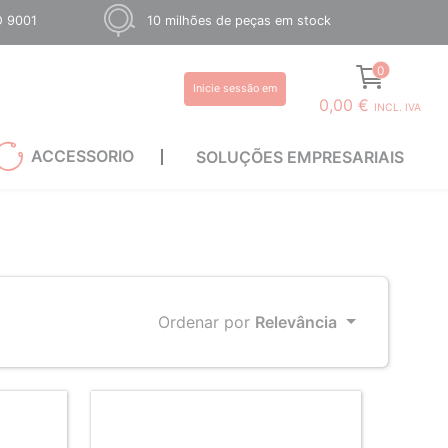
O 9001
10 milhões de peças em stock
0
Inicie sessão em
0,00 €
INCL. IVA
ACCESSORIO
SOLUÇÕES EMPRESARIAIS
Ordenar por
Relevância