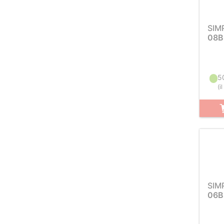
SIM
08B
5
(
i
SIM
06B