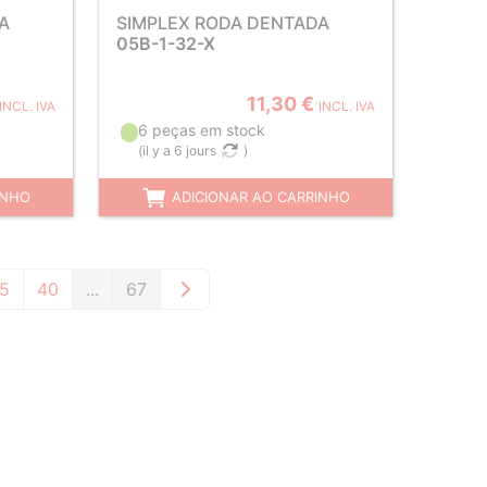
A
SIMPLEX RODA DENTADA
05B-1-32-X
11,30 €
INCL. IVA
INCL. IVA
6 peças em stock
(
il y a 6 jours
)
INHO
ADICIONAR AO CARRINHO
5
40
...
67