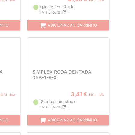
INCL. IVA
INCL. IVA
9 peças em stock
(
il y a 6 jours
)
INHO
ADICIONAR AO CARRINHO
A
SIMPLEX RODA DENTADA
05B-1-9-X
3,41 €
INCL. IVA
INCL. IVA
22 peças em stock
(
il y a 6 jours
)
INHO
ADICIONAR AO CARRINHO