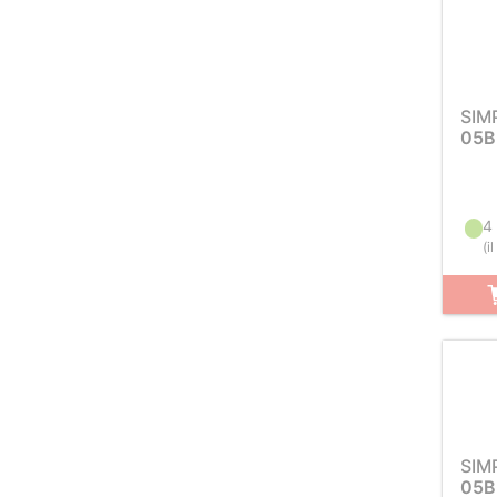
SIM
05B
4
(
i
SIM
05B