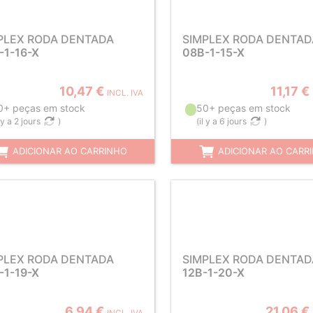
PLEX RODA DENTADA
SIMPLEX RODA DENTAD
-1-16-X
08B-1-15-X
10,47 €
11,17 €
INCL. IVA
0+ peças em stock
50+ peças em stock
l y a 2 jours
)
(
il y a 6 jours
)
ADICIONAR AO CARRINHO
ADICIONAR AO CARR
PLEX RODA DENTADA
SIMPLEX RODA DENTAD
-1-19-X
12B-1-20-X
6,94 €
21,06 €