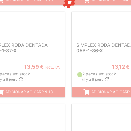
PLEX RODA DENTADA
SIMPLEX RODA DENTAD
-1-37-X
05B-1-36-X
13,59 €
13,12 €
INCL. IVA
 peças em stock
2 peças em stock
l y a 6 jours
)
(
il y a 6 jours
)
ADICIONAR AO CARRINHO
ADICIONAR AO CARR