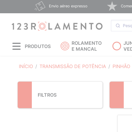
Loading...
Envio aéreo expresso
Coment
ROLAMENTO
JU
PRODUTOS
E MANCAL
VE
INÍCIO
TRANSMISSÃO DE POTÊNCIA
PINHÃO
FILTROS