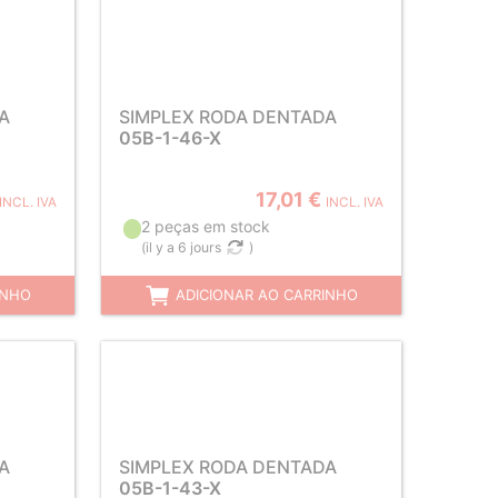
A
SIMPLEX RODA DENTADA
05B-1-46-X
17,01 €
INCL. IVA
INCL. IVA
2 peças em stock
(
il y a 6 jours
)
INHO
ADICIONAR AO CARRINHO
A
SIMPLEX RODA DENTADA
05B-1-43-X