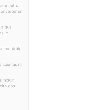
 com outros
 converter um
 a qual
os, é
um controle
ficientes na
incluir
eito dos