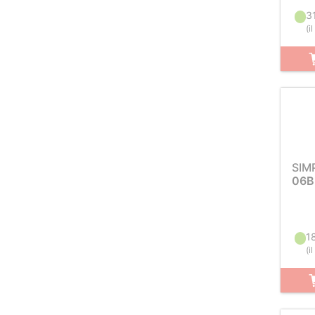
3
(
i
SIM
06B
1
(
i