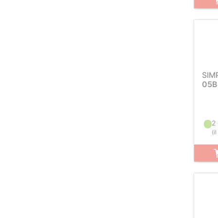
SIM
05B
2
(
i