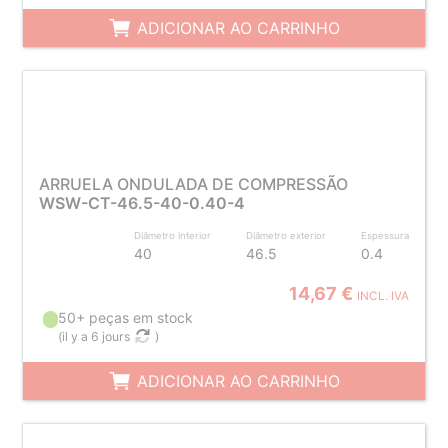
ADICIONAR AO CARRINHO
ARRUELA ONDULADA DE COMPRESSÃO
WSW-CT-46.5-40-0.40-4
Diâmetro interior
Diâmetro exterior
Espessura
40
46.5
0.4
14,67 €
INCL. IVA
50+ peças em stock
(
il y a 6 jours
)
ADICIONAR AO CARRINHO