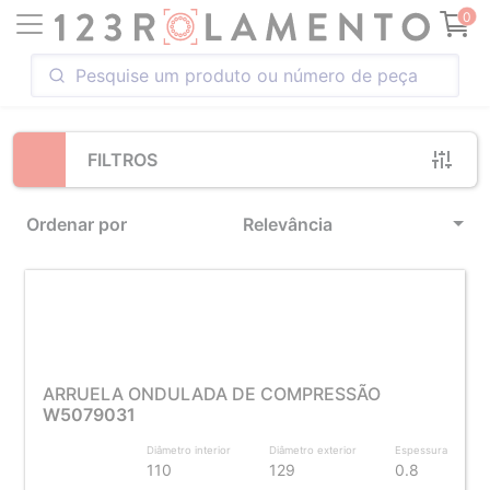
Loading...
0
FILTROS
Ordenar por
Relevância
ARRUELA ONDULADA DE COMPRESSÃO
W5079031
Diâmetro interior
Diâmetro exterior
Espessura
110
129
0.8