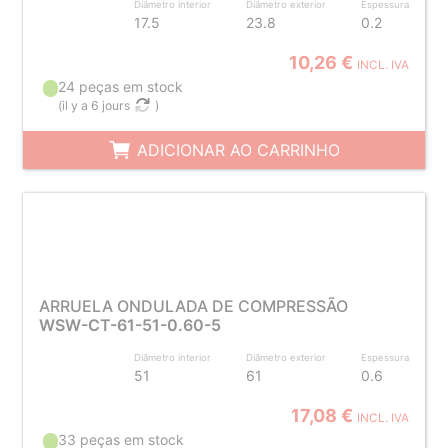
Diâmetro interior
Diâmetro exterior
Espessura
17.5
23.8
0.2
10,26 €
INCL. IVA
24 peças em stock
(
il y a 6 jours
)
ADICIONAR AO CARRINHO
ARRUELA ONDULADA DE COMPRESSÃO
WSW-CT-61-51-0.60-5
Diâmetro interior
Diâmetro exterior
Espessura
51
61
0.6
17,08 €
INCL. IVA
33 peças em stock