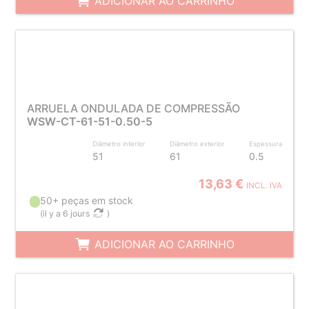
ADICIONAR AO CARRINHO
ARRUELA ONDULADA DE COMPRESSÃO
WSW-CT-61-51-0.50-5
Diâmetro interior
Diâmetro exterior
Espessura
51
61
0.5
13,63 €
INCL. IVA
50+ peças em stock
(
il y a 6 jours
)
ADICIONAR AO CARRINHO