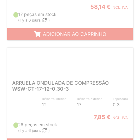
58,14 €
INCL. IVA
17 peças em stock
(
il y a 6 jours
)
ADICIONAR AO CARRINHO
ARRUELA ONDULADA DE COMPRESSÃO
WSW-CT-17-12-0.30-3
Diâmetro interior
Diâmetro exterior
Espessura
12
17
0.3
7,85 €
INCL. IVA
26 peças em stock
(
il y a 6 jours
)