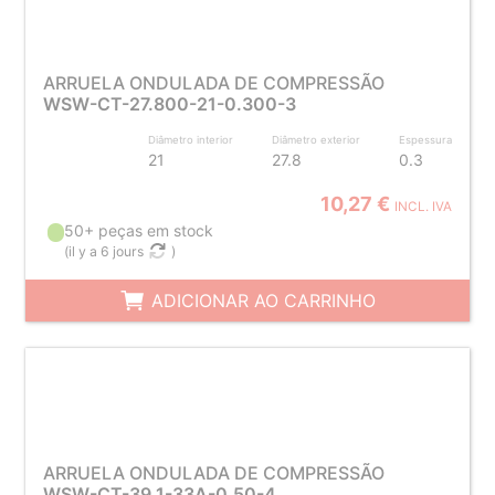
ARRUELA ONDULADA DE COMPRESSÃO
WSW-CT-27.800-21-0.300-3
Diâmetro interior
Diâmetro exterior
Espessura
21
27.8
0.3
10,27 €
INCL. IVA
50+ peças em stock
(
il y a 6 jours
)
ADICIONAR AO CARRINHO
ARRUELA ONDULADA DE COMPRESSÃO
WSW-CT-39.1-33A-0.50-4