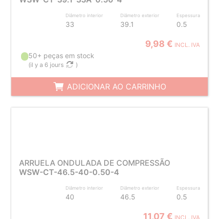
Diâmetro interior
Diâmetro exterior
Espessura
33
39.1
0.5
9,98 €
INCL. IVA
50+ peças em stock
(
il y a 6 jours
)
ADICIONAR AO CARRINHO
ARRUELA ONDULADA DE COMPRESSÃO
WSW-CT-46.5-40-0.50-4
Diâmetro interior
Diâmetro exterior
Espessura
40
46.5
0.5
11,07 €
INCL. IVA