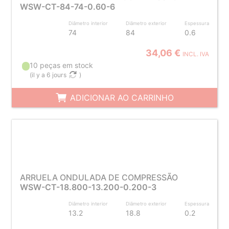
WSW-CT-84-74-0.60-6
Diâmetro interior
Diâmetro exterior
Espessura
74
84
0.6
34,06 €
INCL. IVA
10 peças em stock
(
il y a 6 jours
)
ADICIONAR AO CARRINHO
ARRUELA ONDULADA DE COMPRESSÃO
WSW-CT-18.800-13.200-0.200-3
Diâmetro interior
Diâmetro exterior
Espessura
13.2
18.8
0.2