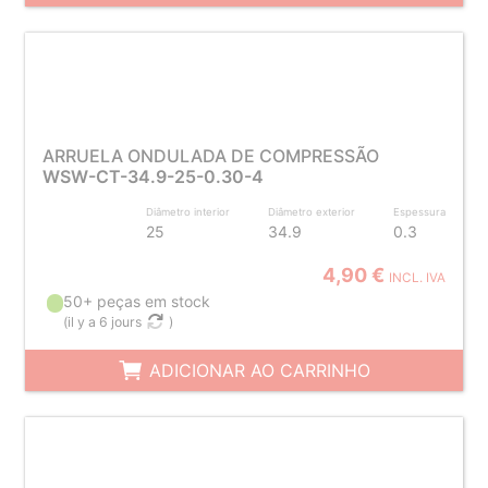
ARRUELA ONDULADA DE COMPRESSÃO
WSW-CT-34.9-25-0.30-4
Diâmetro interior
Diâmetro exterior
Espessura
25
34.9
0.3
4,90 €
INCL. IVA
50+ peças em stock
(
il y a 6 jours
)
ADICIONAR AO CARRINHO