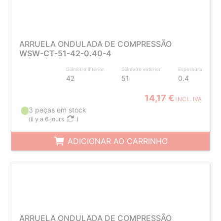
ARRUELA ONDULADA DE COMPRESSÃO
WSW-CT-51-42-0.40-4
Diâmetro interior
Diâmetro exterior
Espessura
42
51
0.4
14,17 €
INCL. IVA
3 peças em stock
(
il y a 6 jours
)
ADICIONAR AO CARRINHO
ARRUELA ONDULADA DE COMPRESSÃO