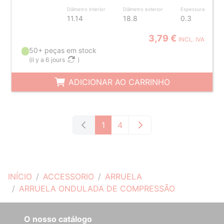
Diâmetro interior
Diâmetro exterior
Espessura
11.14
18.8
0.3
3,79 €
INCL. IVA
50+ peças em stock
(
il y a 6 jours
)
ADICIONAR AO CARRINHO
1
4
INÍCIO
ACCESSORIO
ARRUELA
ARRUELA ONDULADA DE COMPRESSÃO
O nosso catálogo