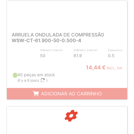
ARRUELA ONDULADA DE COMPRESSÃO
WSW-CT-61.900-50-0.500-4
Diâmetro interior
Diâmetro exterior
Espessura
50
61.9
0.5
14,44 €
INCL. IVA
40 peças em stock
(
il y a 6 jours
)
ADICIONAR AO CARRINHO