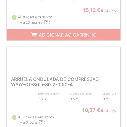
15,12 €
INCL. IVA
34 peças em stock
(
il y a 23 heures
)
ADICIONAR AO CARRINHO
ARRUELA ONDULADA DE COMPRESSÃO
WSW-CT-36.5-30.2-0.50-4
Diâmetro interior
Diâmetro exterior
Espessura
30.2
36.5
0.5
10,27 €
INCL. IVA
50+ peças em stock
(
il y a 6 jours
)