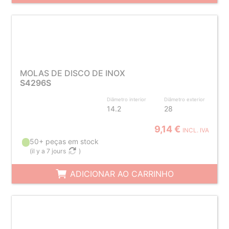
MOLAS DE DISCO DE INOX
S4296S
Diâmetro interior
Diâmetro exterior
14.2
28
9,14 €
INCL. IVA
50+ peças em stock
(
il y a 7 jours
)
ADICIONAR AO CARRINHO