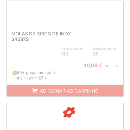
MOLAS DE DISCO DE INOX
S4287S
Diâmetro interior
Diâmetro exterior
12.2
25
10,09 €
INCL. IVA
50+ peças em stock
(
il y a 7 jours
)
ADICIONAR AO CARRINHO