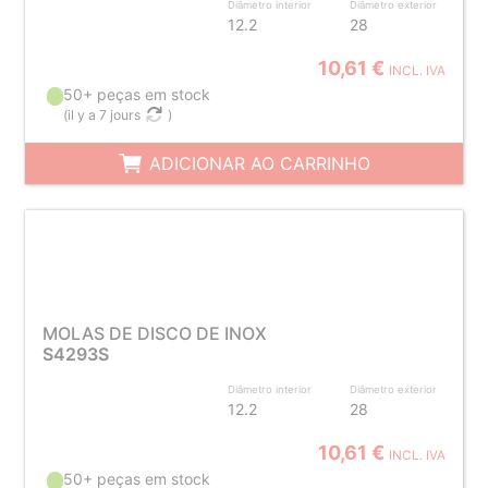
Diâmetro interior
Diâmetro exterior
12.2
28
10,61 €
INCL. IVA
50+ peças em stock
(
il y a 7 jours
)
ADICIONAR AO CARRINHO
MOLAS DE DISCO DE INOX
S4293S
Diâmetro interior
Diâmetro exterior
12.2
28
10,61 €
INCL. IVA
50+ peças em stock