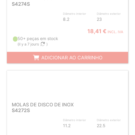
S4274S
Diâmetro interior
Diâmetro exterior
8.2
23
18,41 €
INCL. IVA
50+ peças em stock
(
il y a 7 jours
)
ADICIONAR AO CARRINHO
MOLAS DE DISCO DE INOX
S4272S
Diâmetro interior
Diâmetro exterior
11.2
22.5