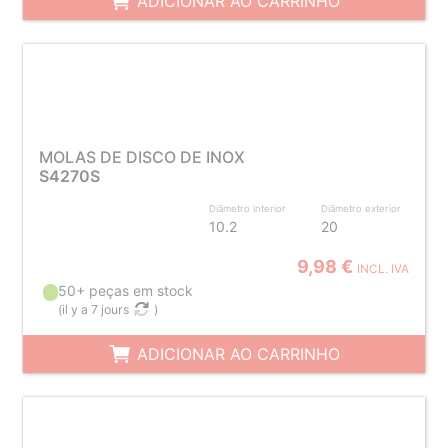
ADICIONAR AO CARRINHO
MOLAS DE DISCO DE INOX
S4270S
Diâmetro interior
Diâmetro exterior
10.2
20
9,98 €
INCL. IVA
50+ peças em stock
(
il y a 7 jours
)
ADICIONAR AO CARRINHO