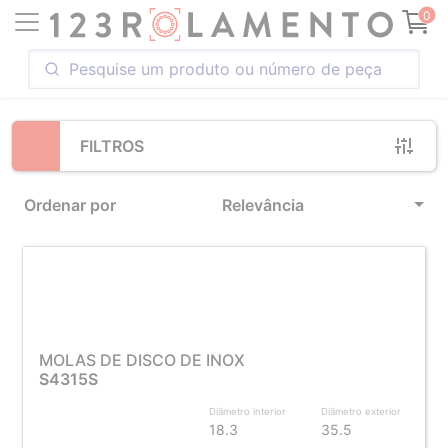
Loading...
0
FILTROS
Ordenar por
Relevância
MOLAS DE DISCO DE INOX
S4315S
Diâmetro interior
Diâmetro exterior
18.3
35.5