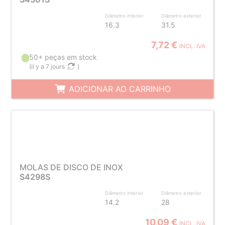
Diâmetro interior
Diâmetro exterior
16.3
31.5
7,72 €
INCL. IVA
50+ peças em stock
(
il y a 7 jours
)
ADICIONAR AO CARRINHO
MOLAS DE DISCO DE INOX
S4298S
Diâmetro interior
Diâmetro exterior
14.2
28
10,09 €
INCL. IVA