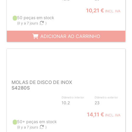
10,21 €
INCL. IVA
50 peças em stock
(
il y a 7 jours
)
ADICIONAR AO CARRINHO
MOLAS DE DISCO DE INOX
S4280S
Diâmetro interior
Diâmetro exterior
10.2
23
14,11 €
INCL. IVA
50+ peças em stock
(
il y a 7 jours
)