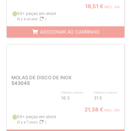
16,51 €
INCL. IVA
50+ peças em stock
(
il y a un jour
)
ADICIONAR AO CARRINHO
MOLAS DE DISCO DE INOX
S4304S
Diâmetro interior
Diâmetro exterior
16.3
31.5
21,38 €
INCL. IVA
50+ peças em stock
(
il y a 7 jours
)