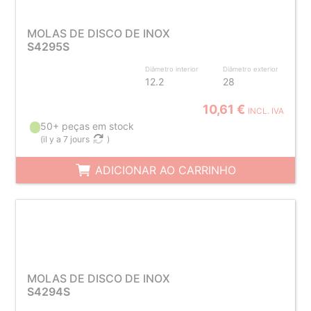
MOLAS DE DISCO DE INOX
S4295S
Diâmetro interior
Diâmetro exterior
12.2
28
10,61 €
INCL. IVA
50+ peças em stock
(
il y a 7 jours
)
ADICIONAR AO CARRINHO
MOLAS DE DISCO DE INOX
S4294S