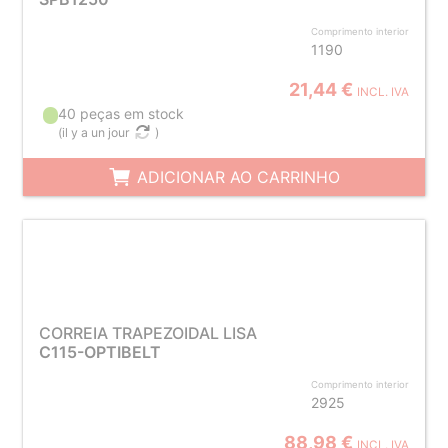
Comprimento interior
1190
21,44 €
INCL. IVA
40 peças em stock
(
il y a un jour
)
ADICIONAR AO CARRINHO
CORREIA TRAPEZOIDAL LISA
C115-OPTIBELT
Comprimento interior
2925
88,98 €
INCL. IVA