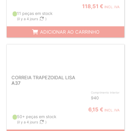
118,51 €
INCL. IVA
11 peças em stock
(
il y a 4 jours
)
ADICIONAR AO CARRINHO
CORREIA TRAPEZOIDAL LISA
A37
Comprimento interior
940
6,15 €
INCL. IVA
50+ peças em stock
(
il y a 4 jours
)