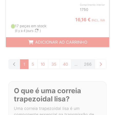
Comprimento interior
1750
16,16 €
INCL. IVA
17 peças em stock
(
il y a 4 jours
)
ADICIONAR AO CARRINHO
1
5
10
35
40
...
266
O que é uma correia
trapezoidal lisa?
Uma correia trapezoidal lisa é um
componente essencial na transmissão de