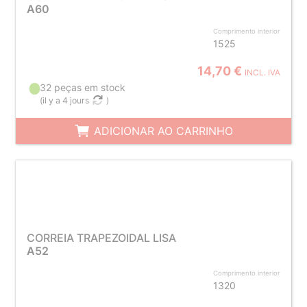
A60
Comprimento interior
1525
14,70 €
INCL. IVA
32 peças em stock
(
il y a 4 jours
)
ADICIONAR AO CARRINHO
CORREIA TRAPEZOIDAL LISA
A52
Comprimento interior
1320