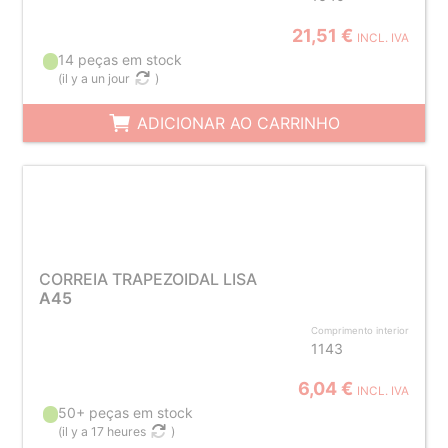
21,51 €
INCL. IVA
14 peças em stock
(
il y a un jour
)
ADICIONAR AO CARRINHO
CORREIA TRAPEZOIDAL LISA
A45
Comprimento interior
1143
6,04 €
INCL. IVA
50+ peças em stock
(
il y a 17 heures
)