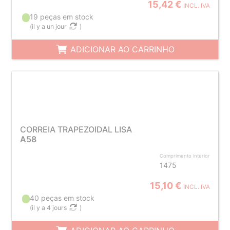
15,42 €
INCL. IVA
19 peças em stock
(
il y a un jour
)
ADICIONAR AO CARRINHO
CORREIA TRAPEZOIDAL LISA
A58
Comprimento interior
1475
15,10 €
INCL. IVA
40 peças em stock
(
il y a 4 jours
)