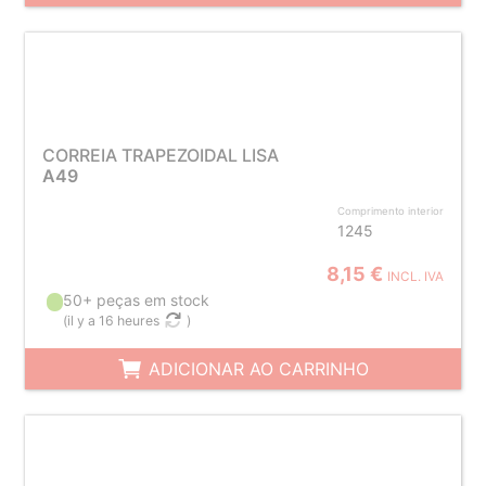
CORREIA TRAPEZOIDAL LISA
A49
Comprimento interior
1245
8,15 €
INCL. IVA
50+ peças em stock
(
il y a 16 heures
)
ADICIONAR AO CARRINHO