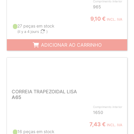
Comprimento interior
965
9,10 €
INCL. IVA
27 peças em stock
(
il y a 4 jours
)
ADICIONAR AO CARRINHO
CORREIA TRAPEZOIDAL LISA
A65
Comprimento interior
1650
7,43 €
INCL. IVA
16 peças em stock