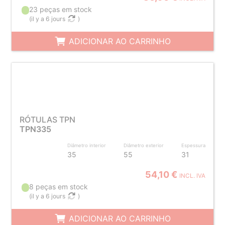
23 peças em stock
(
il y a 6 jours
)
ADICIONAR AO CARRINHO
RÓTULAS TPN
TPN335
Diâmetro interior
Diâmetro exterior
Espessura
35
55
31
54,10 €
INCL. IVA
8 peças em stock
(
il y a 6 jours
)
ADICIONAR AO CARRINHO