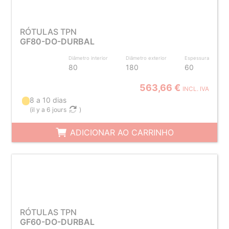
RÓTULAS TPN
GF80-DO-DURBAL
Diâmetro interior
Diâmetro exterior
Espessura
80
180
60
563,66 €
INCL. IVA
8 a 10 dias
(
il y a 6 jours
)
ADICIONAR AO CARRINHO
RÓTULAS TPN
GF60-DO-DURBAL