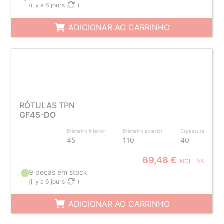
(
il y a 6 jours
)
ADICIONAR AO CARRINHO
RÓTULAS TPN
GF45-DO
Diâmetro interior
Diâmetro exterior
Espessura
45
110
40
69,48 €
INCL. IVA
9 peças em stock
(
il y a 6 jours
)
ADICIONAR AO CARRINHO