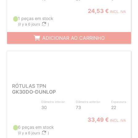
24,53 €
INCL. IVA
1 peças em stock
(
il y a 6 jours
)
ADICIONAR AO CARRINHO
RÓTULAS TPN
GK30DO-DUNLOP
Diâmetro interior
Diâmetro exterior
Espessura
30
73
22
33,49 €
INCL. IVA
6 peças em stock
(
il y a 6 jours
)