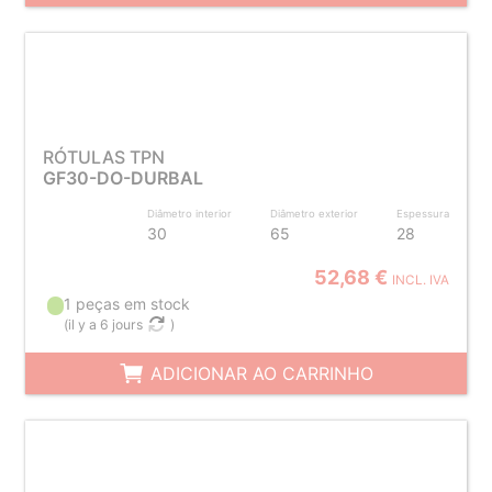
RÓTULAS TPN
GF30-DO-DURBAL
Diâmetro interior
Diâmetro exterior
Espessura
30
65
28
52,68 €
INCL. IVA
1 peças em stock
(
il y a 6 jours
)
ADICIONAR AO CARRINHO