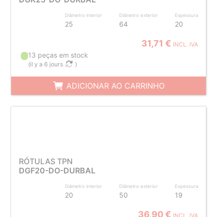
Diâmetro interior
Diâmetro exterior
Espessura
25
64
20
31,71 €
INCL. IVA
13 peças em stock
(
il y a 6 jours
)
ADICIONAR AO CARRINHO
RÓTULAS TPN
DGF20-DO-DURBAL
Diâmetro interior
Diâmetro exterior
Espessura
20
50
19
36,90 €
INCL. IVA