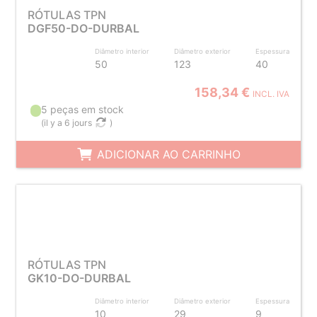
RÓTULAS TPN
DGF50-DO-DURBAL
Diâmetro interior
Diâmetro exterior
Espessura
50
123
40
158,34 €
INCL. IVA
5 peças em stock
(
il y a 6 jours
)
ADICIONAR AO CARRINHO
RÓTULAS TPN
GK10-DO-DURBAL
Diâmetro interior
Diâmetro exterior
Espessura
10
29
9