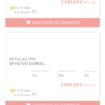
2 240,54 €
INCL. IVA
8 a 10 dias
(
il y a 6 jours
)
ADICIONAR AO CARRINHO
RÓTULAS TPN
GF110-DO-DURBAL
Diâmetro interior
Diâmetro exterior
Espessura
110
295
80
3 005,60 €
INCL. IVA
8 a 10 dias
(
il y a 6 jours
)