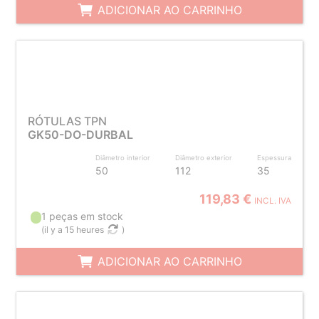
ADICIONAR AO CARRINHO
RÓTULAS TPN
GK50-DO-DURBAL
Diâmetro interior
Diâmetro exterior
Espessura
50
112
35
119,83 €
INCL. IVA
1 peças em stock
(
il y a 15 heures
)
ADICIONAR AO CARRINHO