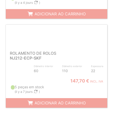
(
il y a 4 jours
)
ADICIONAR AO CARRINHO
ROLAMENTO DE ROLOS
NJ212-ECP-SKF
Diâmetro interior
Diâmetro exterior
Espessura
60
110
22
147,70 €
INCL. IVA
5 peças em stock
(
il y a 7 jours
)
ADICIONAR AO CARRINHO