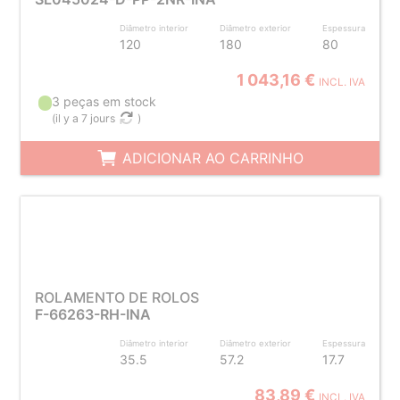
Diâmetro interior
Diâmetro exterior
Espessura
120
180
80
1 043,16 €
INCL. IVA
3 peças em stock
(
il y a 7 jours
)
ADICIONAR AO CARRINHO
ROLAMENTO DE ROLOS
F-66263-RH-INA
Diâmetro interior
Diâmetro exterior
Espessura
35.5
57.2
17.7
83,89 €
INCL. IVA