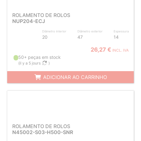
ROLAMENTO DE ROLOS
NUP204-ECJ
Diâmetro interior
Diâmetro exterior
Espessura
20
47
14
26,27 €
INCL. IVA
50+ peças em stock
(
il y a 5 jours
)
ADICIONAR AO CARRINHO
ROLAMENTO DE ROLOS
N45002-S03-H500-SNR