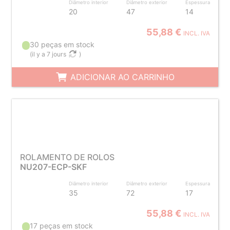
Diâmetro interior
Diâmetro exterior
Espessura
20
47
14
55,88 €
INCL. IVA
30 peças em stock
(
il y a 7 jours
)
ADICIONAR AO CARRINHO
ROLAMENTO DE ROLOS
NU207-ECP-SKF
Diâmetro interior
Diâmetro exterior
Espessura
35
72
17
55,88 €
INCL. IVA
17 peças em stock