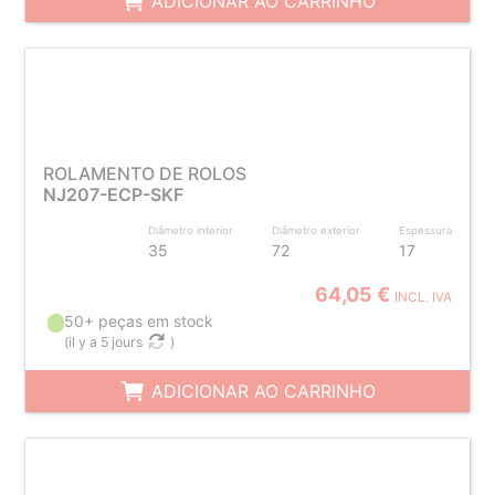
ADICIONAR AO CARRINHO
ROLAMENTO DE ROLOS
NJ207-ECP-SKF
Diâmetro interior
Diâmetro exterior
Espessura
35
72
17
64,05 €
INCL. IVA
50+ peças em stock
(
il y a 5 jours
)
ADICIONAR AO CARRINHO