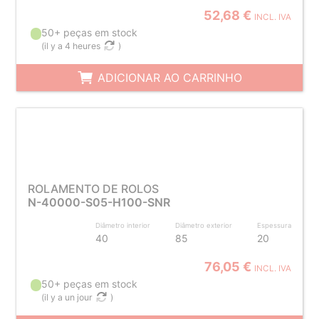
52,68 €
INCL. IVA
50+ peças em stock
(
il y a 4 heures
)
ADICIONAR AO CARRINHO
ROLAMENTO DE ROLOS
N-40000-S05-H100-SNR
Diâmetro interior
Diâmetro exterior
Espessura
40
85
20
76,05 €
INCL. IVA
50+ peças em stock
(
il y a un jour
)