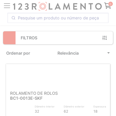
Loading...
0
FILTROS
Ordenar por
Relevância
ROLAMENTO DE ROLOS
BC1-0013E-SKF
Diâmetro interior
Diâmetro exterior
Espessura
32
62
18