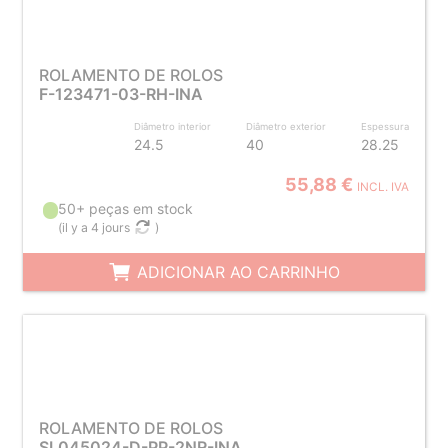
ROLAMENTO DE ROLOS
F-123471-03-RH-INA
Diâmetro interior
Diâmetro exterior
Espessura
24.5
40
28.25
55,88 €
INCL. IVA
50+ peças em stock
(
il y a 4 jours
)
ADICIONAR AO CARRINHO
ROLAMENTO DE ROLOS
SL045024-D-PP-2NR-INA