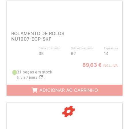
ROLAMENTO DE ROLOS
NU1007-ECP-SKF
Diâmetro interior
Diâmetro exterior
Espessura
35
62
14
89,63 €
INCL. IVA
31 peças em stock
(
il y a 7 jours
)
ADICIONAR AO CARRINHO