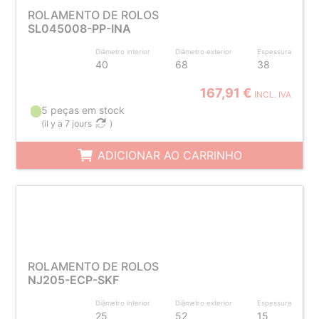
ROLAMENTO DE ROLOS
SL045008-PP-INA
Diâmetro interior
Diâmetro exterior
Espessura
40
68
38
167,91 €
INCL. IVA
5 peças em stock
(
il y a 7 jours
)
ADICIONAR AO CARRINHO
ROLAMENTO DE ROLOS
NJ205-ECP-SKF
Diâmetro interior
Diâmetro exterior
Espessura
25
52
15