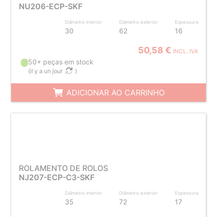
NU206-ECP-SKF
Diâmetro interior
Diâmetro exterior
Espessura
30
62
16
50,58 €
INCL. IVA
50+ peças em stock
(
il y a un jour
)
ADICIONAR AO CARRINHO
ROLAMENTO DE ROLOS
NJ207-ECP-C3-SKF
Diâmetro interior
Diâmetro exterior
Espessura
35
72
17