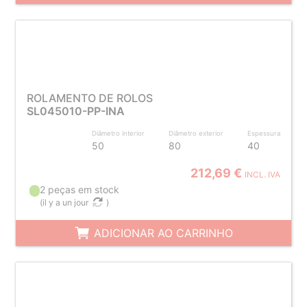
ROLAMENTO DE ROLOS
SL045010-PP-INA
Diâmetro interior
Diâmetro exterior
Espessura
50
80
40
212,69 €
INCL. IVA
2 peças em stock
(
il y a un jour
)
ADICIONAR AO CARRINHO