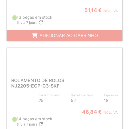
51,14 €
INCL. IVA
13 peças em stock
(
il y a 7 jours
)
ADICIONAR AO CARRINHO
ROLAMENTO DE ROLOS
NJ2205-ECP-C3-SKF
Diâmetro interior
Diâmetro exterior
Espessura
25
52
18
48,84 €
INCL. IVA
14 peças em stock
(
il y a 7 jours
)