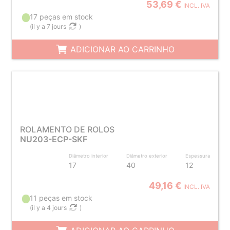
53,69 €
INCL. IVA
17 peças em stock
(
il y a 7 jours
)
ADICIONAR AO CARRINHO
ROLAMENTO DE ROLOS
NU203-ECP-SKF
Diâmetro interior
Diâmetro exterior
Espessura
17
40
12
49,16 €
INCL. IVA
11 peças em stock
(
il y a 4 jours
)