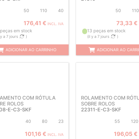
50
110
40
50
110
176,41 €
73,33 €
INCL. IVA
 peças em stock
13 peças em stock
l y a 7 jours
)
(
il y a 7 jours
)
ADICIONAR AO CARRINHO
ADICIONAR AO CARR
AMENTO COM RÓTULA
ROLAMENTO COM RÓT
RE ROLOS
SOBRE ROLOS
08-E-C3-SKF
22311-E-C3-SKF
40
80
23
55
120
101,16 €
196,05 €
INCL. IVA