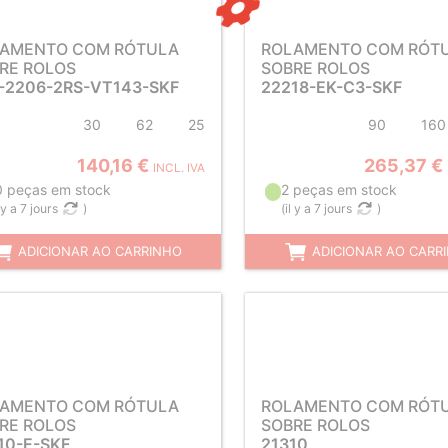
AMENTO COM RÓTULA
ROLAMENTO COM RÓT
RE ROLOS
SOBRE ROLOS
-2206-2RS-VT143-SKF
22218-EK-C3-SKF
30
62
25
90
160
140,16 €
265,37 €
INCL. IVA
0 peças em stock
2 peças em stock
l y a 7 jours
)
(
il y a 7 jours
)
ADICIONAR AO CARRINHO
ADICIONAR AO CARR
AMENTO COM RÓTULA
ROLAMENTO COM RÓT
RE ROLOS
SOBRE ROLOS
10-E-SKF
21310