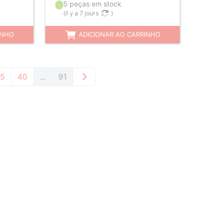
5 peças em stock
(
il y a 7 jours
)
INHO
ADICIONAR AO CARRINHO
5
40
...
91