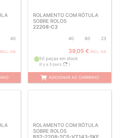
ULA
ROLAMENTO COM RÓTULA
SOBRE ROLOS
22208-C3
40
40
80
23
39,05 €
INCL. IVA
INCL. IVA
50 peças em stock
(
il y a 3 jours
)
INHO
ADICIONAR AO CARRINHO
ULA
ROLAMENTO COM RÓTULA
SOBRE ROLOS
BS2-2208-2CS-VT143-SKF