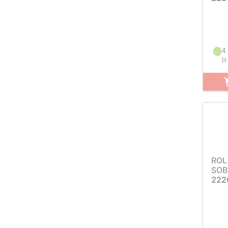
4
(
i
ROL
SOB
222