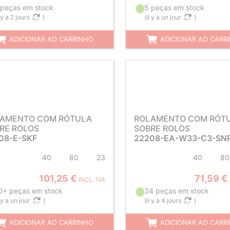
 peças em stock
5 peças em stock
l y a 2 jours
)
(
il y a un jour
)
ADICIONAR AO CARRINHO
ADICIONAR AO CARR
AMENTO COM RÓTULA
ROLAMENTO COM RÓT
RE ROLOS
SOBRE ROLOS
08-E-SKF
22208-EA-W33-C3-SN
40
80
23
40
80
101,25 €
71,59 €
INCL. IVA
0+ peças em stock
34 peças em stock
l y a un jour
)
(
il y a 4 jours
)
ADICIONAR AO CARRINHO
ADICIONAR AO CARR