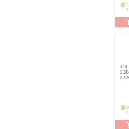
4
(
i
ROL
SOB
222
5
(
i