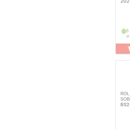
202
5
(
i
ROL
SOB
BS2