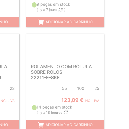
9 peças em stock
(
il y a 7 jours
)
INHO
ADICIONAR AO CARRINHO
ULA
ROLAMENTO COM RÓTULA
SOBRE ROLOS
R
22211-E-SKF
23
55
100
25
123,09 €
INCL. IVA
INCL. IVA
14 peças em stock
(
il y a 18 heures
)
INHO
ADICIONAR AO CARRINHO