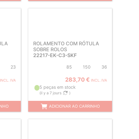
ULA
ROLAMENTO COM RÓTULA
SOBRE ROLOS
22217-EK-C3-SKF
23
85
150
36
283,70 €
INCL. IVA
INCL. IVA
5 peças em stock
(
il y a 7 jours
)
INHO
ADICIONAR AO CARRINHO