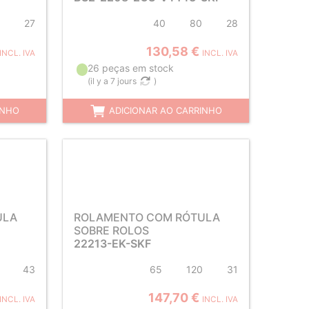
27
40
80
28
130,58 €
INCL. IVA
INCL. IVA
26 peças em stock
(
il y a 7 jours
)
INHO
ADICIONAR AO CARRINHO
ULA
ROLAMENTO COM RÓTULA
SOBRE ROLOS
22213-EK-SKF
43
65
120
31
147,70 €
INCL. IVA
INCL. IVA