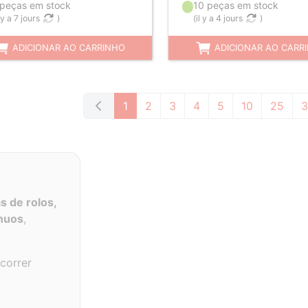
 peças em stock
10 peças em stock
l y a 7 jours
)
(
il y a 4 jours
)
ADICIONAR AO CARRINHO
ADICIONAR AO CARR
1
2
3
4
5
10
25
3
s de rolos,
ínuos
,
correr