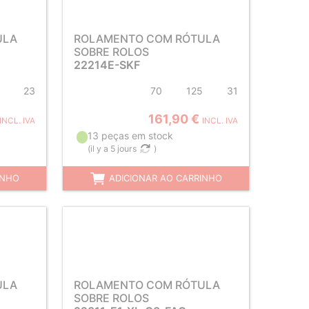
ULA
ROLAMENTO COM RÓTULA
SOBRE ROLOS
22214E-SKF
23
70
125
31
161,90 €
INCL. IVA
INCL. IVA
13 peças em stock
(
il y a 5 jours
)
INHO
ADICIONAR AO CARRINHO
ULA
ROLAMENTO COM RÓTULA
SOBRE ROLOS