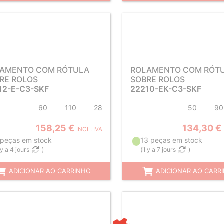
AMENTO COM RÓTULA
ROLAMENTO COM RÓT
RE ROLOS
SOBRE ROLOS
12-E-C3-SKF
22210-EK-C3-SKF
60
110
28
50
90
158,25 €
134,30 €
INCL. IVA
 peças em stock
13 peças em stock
l y a 4 jours
)
(
il y a 7 jours
)
ADICIONAR AO CARRINHO
ADICIONAR AO CARR