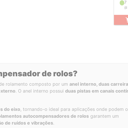
7
(
i
mpensador de rolos?
 de rolamento composto por um
anel interno, duas carreira
externo
. O anel interno possui
duas pistas em canais cont
s do eixo
, tornando-o ideal para aplicações onde podem o
olamentos autocompensadores de rolos
garantem um
ão de ruídos e vibrações
.