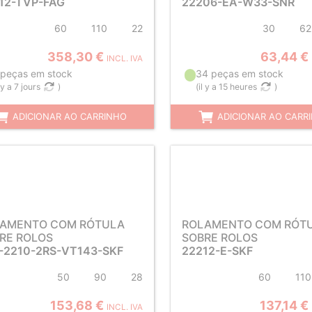
12-TVP-FAG
22206-EA-W33-SNR
60
110
22
30
62
358,30 €
63,44 €
INCL. IVA
 peças em stock
34 peças em stock
l y a 7 jours
)
(
il y a 15 heures
)
ADICIONAR AO CARRINHO
ADICIONAR AO CARR
AMENTO COM RÓTULA
ROLAMENTO COM RÓT
RE ROLOS
SOBRE ROLOS
-2210-2RS-VT143-SKF
22212-E-SKF
50
90
28
60
110
153,68 €
137,14 €
INCL. IVA