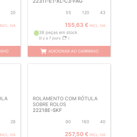
22311-E1-XL-C3-FAG
20
55
120
43
155,63 €
INCL. IVA
INCL. IVA
38 peças em stock
(
il y a 7 jours
)
INHO
ADICIONAR AO CARRINHO
ULA
ROLAMENTO COM RÓTULA
SOBRE ROLOS
22218E-SKF
28
90
160
40
257,50 €
INCL. IVA
INCL. IVA