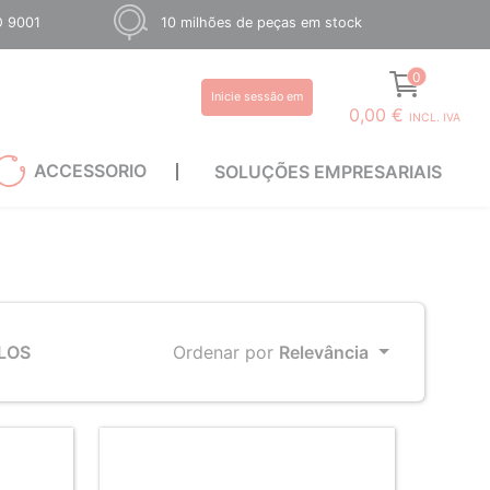
O 9001
10 milhões de peças em stock
0
Inicie sessão em
0,00 €
INCL. IVA
ACCESSORIO
SOLUÇÕES EMPRESARIAIS
LOS
Ordenar por
Relevância