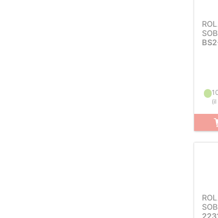
ROL
SOB
BS2
1
(
i
ROL
SOB
223