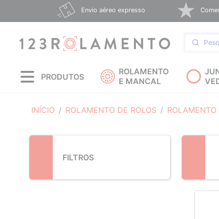
Loading...
Envio aéreo expresso
Coment
ROLAMENTO
JU
PRODUTOS
E MANCAL
VE
INÍCIO
ROLAMENTO DE ROLOS
ROLAMENTO
FILTROS